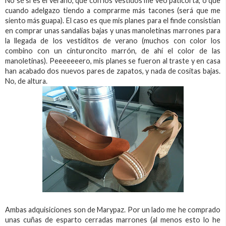
No sé si es el verano, que con los vestidos me veo paticorta, o que
cuando adelgazo tiendo a comprarme más tacones (será que me
siento más guapa). El caso es que mis planes para el finde consistían
en comprar unas sandalias bajas y unas manoletinas marrones para
la llegada de los vestiditos de verano (muchos con color los
combino con un cinturoncito marrón, de ahí el color de las
manoletinas). Peeeeeeero, mis planes se fueron al traste y en casa
han acabado dos nuevos pares de zapatos, y nada de cositas bajas.
No, de altura.
Ambas adquisiciones son de Marypaz. Por un lado me he comprado
unas cuñas de esparto cerradas marrones (al menos esto lo he