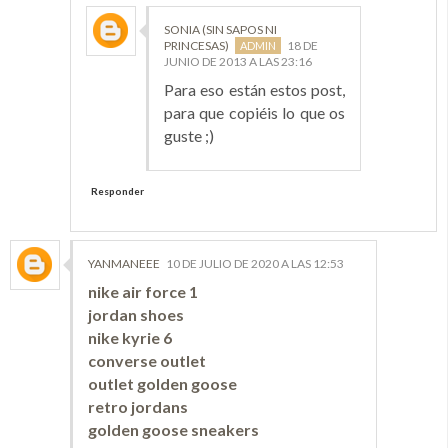
SONIA (SIN SAPOS NI
PRINCESAS)
18 DE
JUNIO DE 2013 A LAS 23:16
Para eso están estos post,
para que copiéis lo que os
guste ;)
Responder
YANMANEEE
10 DE JULIO DE 2020 A LAS 12:53
nike air force 1
jordan shoes
nike kyrie 6
converse outlet
outlet golden goose
retro jordans
golden goose sneakers