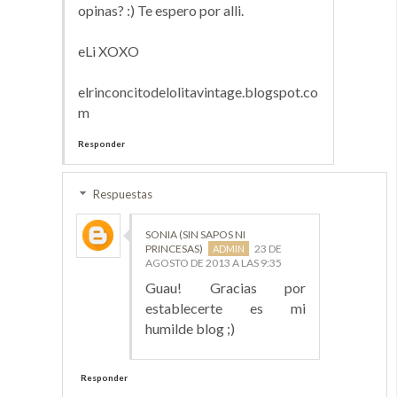
opinas? :) Te espero por alli.
eLi XOXO
elrinconcitodelolitavintage.blogspot.co
m
Responder
Respuestas
SONIA (SIN SAPOS NI
PRINCESAS)
23 DE
AGOSTO DE 2013 A LAS 9:35
Guau! Gracias por
establecerte es mi
humilde blog ;)
Responder