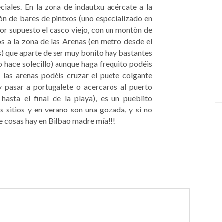
ciales. En la zona de indautxu acércate a la
tòn de bares de pintxos (uno especializado en
Por supuesto el casco viejo, con un montòn de
ros a la zona de las Arenas (en metro desde el
os) que aparte de ser muy bonito hay bastantes
ado hace solecillo) aunque haga frequito podéis
 las arenas podéis cruzar el puete colgante
y pasar a portugalete o acercaros al puerto
hasta el final de la playa), es un pueblito
 sitios y en verano son una gozada, y si no
e cosas hay en Bilbao madre mía!!!