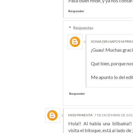
Pasa buen finde, y ya nos contar
Responder
Respuestas
SONIA (SIN SAPOS NI PRI
¡Guau! Muchas graci
Qué bien, porque nos 
Me apunto lo del edif
Responder
MISS PIMIENTA
7 DE DICIEMBRE DE 2013
Hola!! Al habla una bilbaína
visita el bitoque, está al lado de