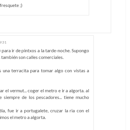
fresquete ;)
9:31
ja) para ir de pintxos a la tarde-noche. Supongo
. también son calles comerciales.
eis una terracita para tomar algo con vistas a
 el vermut... coger el metro e ir a algorta. al
de siempre de los pescadores... tiene mucho
a, fue ir a portugalete, cruzar la ria con el
imos el metro a algorta.