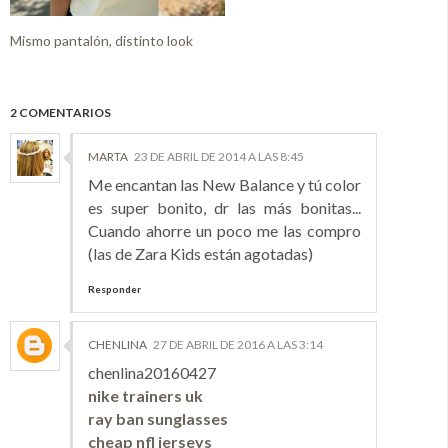
Mismo pantalón, distinto look
2 COMENTARIOS
MARTA
23 DE ABRIL DE 2014 A LAS 8:45
Me encantan las New Balance y tú color
es super bonito, dr las más bonitas...
Cuando ahorre un poco me las compro
(las de Zara Kids están agotadas)
Responder
CHENLINA
27 DE ABRIL DE 2016 A LAS 3:14
chenlina20160427
nike trainers uk
ray ban sunglasses
cheap nfl jerseys