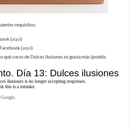
uientes requisitos:
book (
aquí
)
n Facebook (
aquí
)
ndo qué curso de Dulces Ilusiones os gusta más (podéis