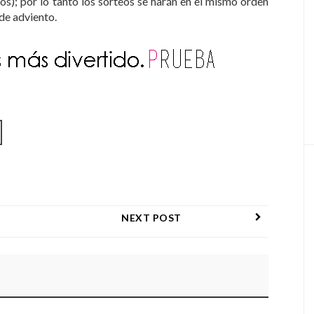
os); por lo tanto los sorteos se harán en el mismo orden
 de adviento.
NEXT POST