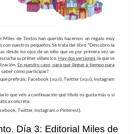
e Miles de Textos han querido hacernos un regalo muy
s con vuestros pequeños. Se trata del libro "Descubro la
as desde los ojos de un niño que ve por primera vez un
escucha su primer villancico.
Hay dos versiones
, la que se
lización.
En nuestro caso, para que llegue a tiempo para
s saber cómo participar?
 que prefiráis: Facebook (
aquí
), Twitter (
aquí
), Instagram
lario que veis a continuación qué título os gusta más o si
ática concreta.
acebook, Twitter, Instagram o Pinterest).