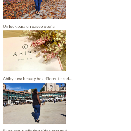
Un look para un paseo otoñal
Abiby: una beauty box diferente cad...
Blusa con cuello fruncido y manga d...