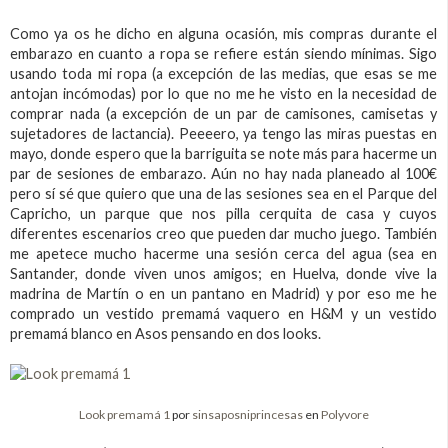
Como ya os he dicho en alguna ocasión, mis compras durante el
embarazo en cuanto a ropa se refiere están siendo mínimas. Sigo
usando toda mi ropa (a excepción de las medias, que esas se me
antojan incómodas) por lo que no me he visto en la necesidad de
comprar nada (a excepción de un par de camisones, camisetas y
sujetadores de lactancia). Peeeero, ya tengo las miras puestas en
mayo, donde espero que la barriguita se note más para hacerme un
par de sesiones de embarazo. Aún no hay nada planeado al 100€
pero sí sé que quiero que una de las sesiones sea en el Parque del
Capricho, un parque que nos pilla cerquita de casa y cuyos
diferentes escenarios creo que pueden dar mucho juego. También
me apetece mucho hacerme una sesión cerca del agua (sea en
Santander, donde viven unos amigos; en Huelva, donde vive la
madrina de Martín o en un pantano en Madrid) y por eso me he
comprado un vestido premamá vaquero en H&M y un vestido
premamá blanco en Asos pensando en dos looks.
Look premamá 1
por
sinsaposniprincesas
en
Polyvore