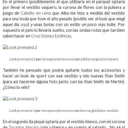
En el primero (posiblemente el que utilizaría en el parque) optaría
por llevar el vestido vaquero, la corona de flores con la pulsera a
juego de
Cabello en rama
que Alba me hizo a medida del vestido
para una boda que tuve el año pasado (podéis ver el look que elegí
aquel día
aquí
) y unas botas con un estilo un poco más indie. Por
supuesto el pelo lo llevaría suelto, con las ondas rotas que tan bien
saben hacer en
Cruz Gómez Estilistas
.
Look premamá 2
por
sinsaposniprincesas
con
adidas originals trainers
También he pensado que podría quitarle todos los accesorios y
hacer un look de sport con ese vestido y mis nuevas Stan Smith
(para así hacerme alguna foto junto con las Stan Smith de Martín).
¿Cómo lo véis?
Look premamá 3
por
sinsaposniprincesas
con
lace up gladiator sandals
En el segundo (la playa) optaría por el vestido blanco, con mi corona
de
Tocados Macato
roja y blanca y en cuanto al calzado... No sé si