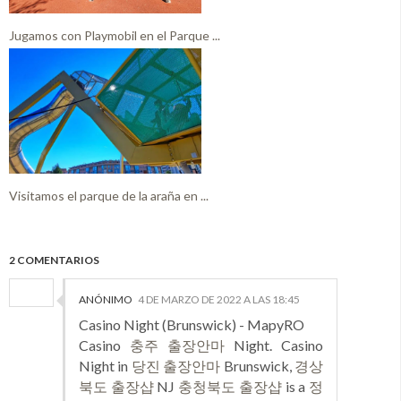
Jugamos con Playmobil en el Parque ...
Visitamos el parque de la araña en ...
2 COMENTARIOS
ANÓNIMO
4 DE MARZO DE 2022 A LAS 18:45
Casino Night (Brunswick) - MapyRO
Casino
충주 출장안마
Night. Casino
Night in
당진 출장안마
Brunswick,
경상
북도 출장샵
NJ
충청북도 출장샵
is a
정