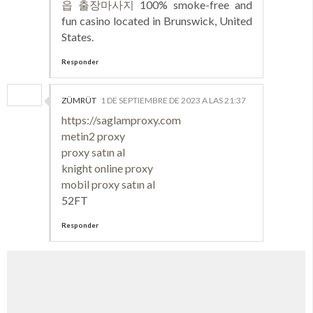
읍 출장마사지
100% smoke-free and
fun casino located in Brunswick, United
States.
Responder
ZÜMRÜT
1 DE SEPTIEMBRE DE 2023 A LAS 21:37
https://saglamproxy.com
metin2 proxy
proxy satın al
knight online proxy
mobil proxy satın al
52FT
Responder