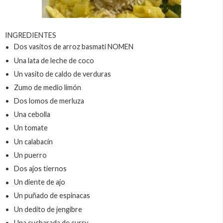
INGREDIENTES
Dos vasitos de arroz basmati NOMEN
Una lata de leche de coco
Un vasito de caldo de verduras
Zumo de medio limón
Dos lomos de merluza
Una cebolla
Un tomate
Un calabacín
Un puerro
Dos ajos tiernos
Un diente de ajo
Un puñado de espinacas
Un dedito de jengibre
Una cucharada de curry