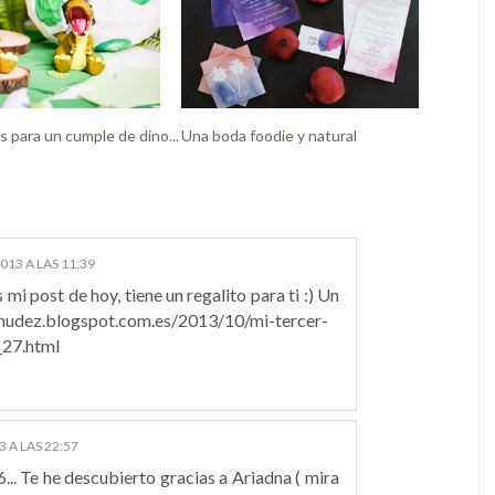
s para un cumple de dino...
Una boda foodie y natural
013 A LAS 11:39
mi post de hoy, tiene un regalito para ti :) Un
rmudez.blogspot.com.es/2013/10/mi-tercer-
_27.html
 A LAS 22:57
... Te he descubierto gracias a Ariadna ( mira