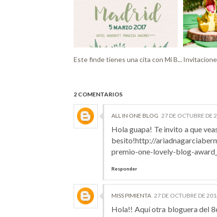
Este finde tienes una cita con Mi B...
Invitacione
2 COMENTARIOS
ALL IN ONE BLOG
27 DE OCTUBRE DE 2
Hola guapa! Te invito a que veas 
besito!http://ariadnagarciabe
premio-one-lovely-blog-award
Responder
MISS PIMIENTA
27 DE OCTUBRE DE 2013
Hola!! Aquí otra bloguera del 86