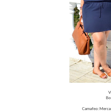
V
Bol
Camafeo: Mercadi