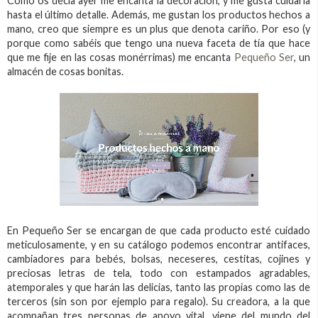
Como os decía ayer me encanta la decoración, y me gusta cuidarla
hasta el último detalle. Además, me gustan los productos hechos a
mano, creo que siempre es un plus que denota cariño. Por eso (y
porque como sabéis que tengo una nueva faceta de tía que hace
que me fije en las cosas monérrimas) me encanta
Pequeño Ser
, un
almacén de cosas bonitas.
En Pequeño Ser se encargan de que cada producto esté cuidado
meticulosamente, y en su catálogo podemos encontrar antifaces,
cambiadores para bebés, bolsas, neceseres, cestitas, cojines y
preciosas letras de tela, todo con estampados agradables,
atemporales y que harán las delicias, tanto las propias como las de
terceros (sin son por ejemplo para regalo). Su creadora, a la que
acompañan tres personas de apoyo vital, viene del mundo del