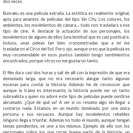
dos veces.
Bunraku es una película extraña. La estética es realmente original,
apta para amantes de películas del tipo Sin City. Los colores, los
ambientes, los movimientos de cámara... todo nos trasladará a ese
tipo de cine. A destacar la actuación de sus personajes, los
movimientos de alguno de ellos (una lentitud que es casi poética) e,
incluso, unas peleas tan bien cronometradas que a mí me
trasladaron al Circo del Sol. Pero ojo, aunque creo que la película es
muy recomendable en esos puntos también tengo sentimientos
encontrados, porque otros no me gustaron tanto.
El film dura casi dos horas y salí de allí con la impresión de que era
demasiado larga, que no era necesario alargar tanto algunas
escenas para contar la historia. Además he de reconocer que
aunque la trama es interesante, la historia puede ser un tanto
subrealista y quien no adore este tipo de películas puede sentirse
abrumado. ¿Que de qué va? A ver si os resumo algo sin llegar a
contaros nada. Estamos en un mundo dominado por una única
persona y sus secuaces. Aunque hay movimientos rebeldes
ninguno llega a triunfar. Además no todo el mundo, aunque tengan
temas pendientes, se une a los mismos. Ejemplo de ello son los
personajes sobre los que recae buena parte de la historia: un