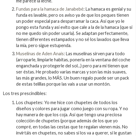
me parece la leche.
Fundas para la hamaca de Janabebé
: La hamaca es genial y su
funda es lavable, pero os aviso ya de que los peques tienen
un poder especial para desparramar la caca. Así que yo le
pongo esta funda y así evito que cale a la de la hamaca (que si
no me quedo sin poder usarla). Se adaptan perfectamente,
tienen diferentes estampados y no sé los lavados que lleva
la mía, pero sigue estupenda.
Muselinas de Aden Anais
: Las muselinas sirven para todo
(arroparle, limpiarle habitas, ponerla en la ventana del coche
enganchada y protegerle del sol...) pero para mí tienen que
ser éstas. He probado varias marcas y son las más suaves,
las más grandes, lo MÁS. Un buen regalo puede ser un pack
de estas telillas porque las vais a usar un montón.
Los tres prescindibles:
Los chupetes: Yo me hice con chupetes de todos los
diseños y colores para jugar como juego con su ropa. Y no
hay manera de que los coja. Así que tengo una preciosa
colección de chupetes (porque además de los que yo
compré, en todas las cestas que te regalan vienen más. No
invirtáis en chupetes, no sabes si los va a querer, si le gustan