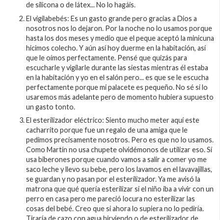
de silicona o de látex... No lo hagáis.
El vigilabebés: Es un gasto grande pero gracias a Dios a
nosotros nos lo dejaron. Por la noche no lo usamos porque
hasta los dos meses y medio que el peque aceptó la minicuna
hicimos colecho. Y aún así hoy duerme en la habitación, así
que le oímos perfectamente. Pensé que quizás para
escucharle y vigilarle durante las siestas mientras él estaba
en la habitación y yo en el salón pero... es que se le escucha
perfectamente porque mi palacete es pequeño. No sé si lo
usaremos más adelante pero de momento hubiera supuesto
un gasto tonto.
El esterilizador eléctrico: Siento mucho meter aquí este
cacharrito porque fue un regalo de una amiga que le
pedimos precisamente nosotros. Pero es que no lo usamos.
Como Martín no usa chupete olvidémonos de utilizar eso. Sí
usa biberones porque cuando vamos a salir a comer yo me
saco leche y llevo su bebe, pero los lavamos en el lavavajillas,
se guardan y no pasan por el esterilizador. Ya me avisó la
matrona que qué quería esterilizar si el niño iba a vivir con un
perro en casa pero me pareció locura no esterilizar las
cosas del bebé. Creo que si ahora lo supiera no lo pediría.
Tiraría de cazo con agua hirviendo o de esterilizador de