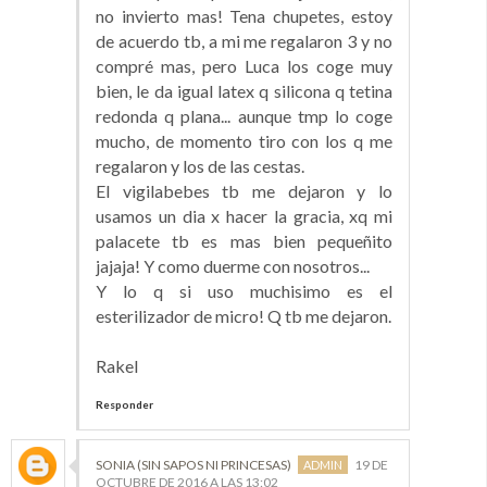
no invierto mas! Tena chupetes, estoy
de acuerdo tb, a mi me regalaron 3 y no
compré mas, pero Luca los coge muy
bien, le da igual latex q silicona q tetina
redonda q plana... aunque tmp lo coge
mucho, de momento tiro con los q me
regalaron y los de las cestas.
El vigilabebes tb me dejaron y lo
usamos un dia x hacer la gracia, xq mi
palacete tb es mas bien pequeñito
jajaja! Y como duerme con nosotros...
Y lo q si uso muchisimo es el
esterilizador de micro! Q tb me dejaron.
Rakel
Responder
SONIA (SIN SAPOS NI PRINCESAS)
19 DE
OCTUBRE DE 2016 A LAS 13:02